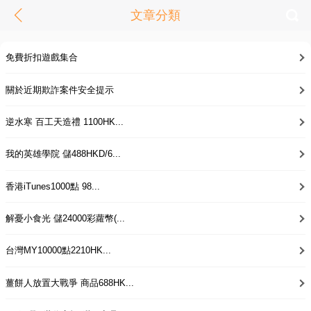
文章分類
免費折扣遊戲集合
關於近期欺詐案件安全提示
逆水寒 百工天造禮 1100HK...
我的英雄學院 儲488HKD/6...
香港iTunes1000點 98...
解憂小食光 儲24000彩蘿幣(...
台灣MY10000點2210HK...
薑餅人放置大戰爭 商品688HK...