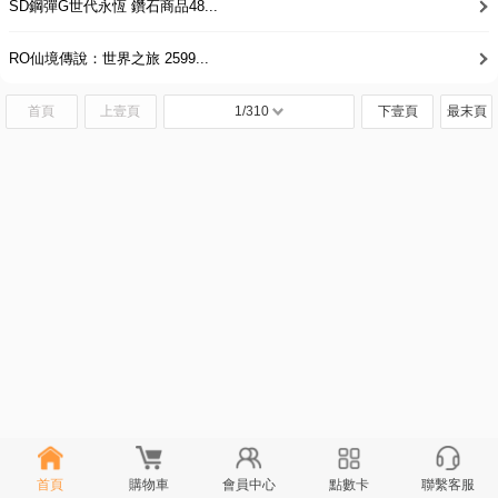
SD鋼彈G世代永恆 鑽石商品48...
RO仙境傳說：世界之旅 2599...
首頁
上壹頁
1/310
下壹頁
最末頁
首頁
購物車
會員中心
點數卡
聯繫客服