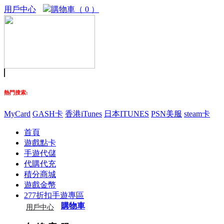
用戶中心
購物車（ 0 ）
熱門搜索:
MyCard
GASH卡
香港iTunes
日本ITUNES
PSN美服
steam卡
首頁
遊戲點卡
手遊代儲
代購代充
積分商城
遊戲金幣
277折扣手遊專區
購物車
用戶中心