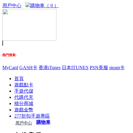
用戶中心
購物車（ 0 ）
熱門搜索:
MyCard
GASH卡
香港iTunes
日本ITUNES
PSN美服
steam卡
首頁
遊戲點卡
手遊代儲
代購代充
積分商城
遊戲金幣
277折扣手遊專區
購物車
用戶中心