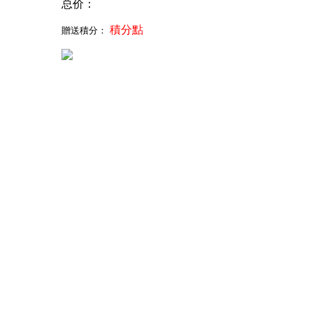
总价：
積分點
贈送積分：