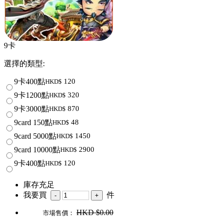
9卡
選擇的類型:
9卡400點
120
HKD$
9卡1200點
320
HKD$
9卡3000點
870
HKD$
9card 150點
48
HKD$
9card 5000點
1450
HKD$
9card 10000點
2900
HKD$
9卡400點
120
HKD$
庫存充足
我要買
件
HKD
$0.00
市場售價：