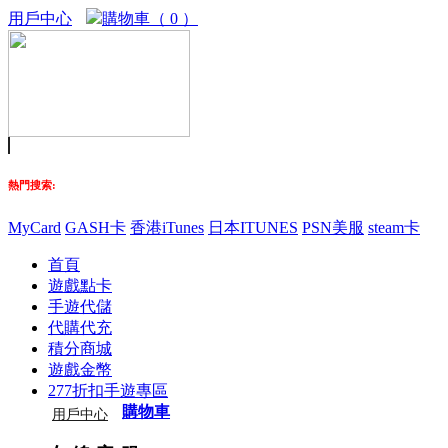
用戶中心
購物車（ 0 ）
熱門搜索:
MyCard
GASH卡
香港iTunes
日本ITUNES
PSN美服
steam卡
首頁
遊戲點卡
手遊代儲
代購代充
積分商城
遊戲金幣
277折扣手遊專區
購物車
用戶中心