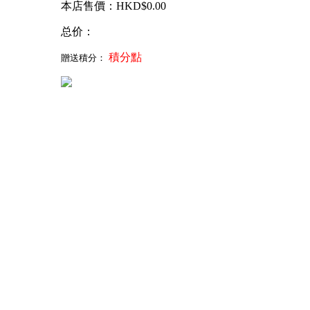
本店售價：HKD$
0.00
总价：
積分點
贈送積分：