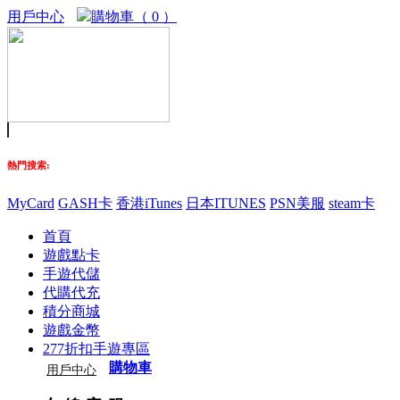
用戶中心
購物車（ 0 ）
熱門搜索:
MyCard
GASH卡
香港iTunes
日本ITUNES
PSN美服
steam卡
首頁
遊戲點卡
手遊代儲
代購代充
積分商城
遊戲金幣
277折扣手遊專區
購物車
用戶中心