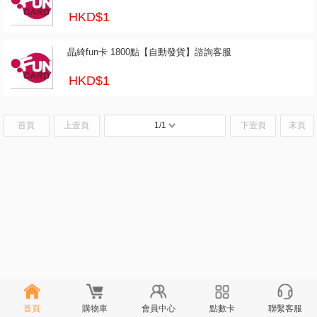
HKD$1
晶綺fun卡 1800點【自動發貨】諮詢客服
HKD$1
首頁
上壹頁
1/1
下壹頁
末頁
首頁
購物車
會員中心
點數卡
聯繫客服